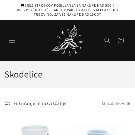
Preskoči
🚚BREZ STROŠKOV POŠILJANJA ZA NAKUPE NAD 50€ ‼️
na
BREZPLAČNO POŠILJANJE V PAKETOMAT GLS ALI PAKETNO
vsebino
TRGOVINO, ZA VSE NAKUPE NAD 15€ 📦
Košarica
Z
Skodelice
b
i
Filtriranje in razvrščanje
Št. izdelkov: 16
r
k
a