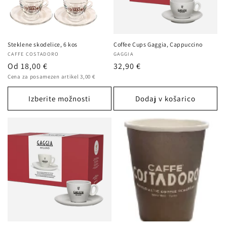
Steklene skodelice, 6 kos
Coffee Cups Gaggia, Cappuccino
Ponudnik:
CAFFE COSTADORO
Ponudnik:
GAGGIA
Redna
Od 18,00 €
Redna
32,90 €
Cena
cena
Cena za posamezen artikel 3,00 €
cena
na
enoto
Izberite možnosti
Dodaj v košarico