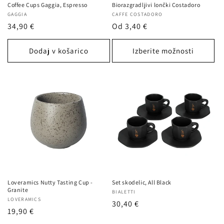
Coffee Cups Gaggia, Espresso
Biorazgradljivi lončki Costadoro
Ponudnik:
GAGGIA
Ponudnik:
CAFFE COSTADORO
Redna
34,90 €
Redna
Od 3,40 €
cena
cena
Dodaj v košarico
Izberite možnosti
Loveramics Nutty Tasting Cup -
Set skodelic, All Black
Granite
Ponudnik:
BIALETTI
Ponudnik:
LOVERAMICS
Redna
30,40 €
Redna
19,90 €
cena
cena