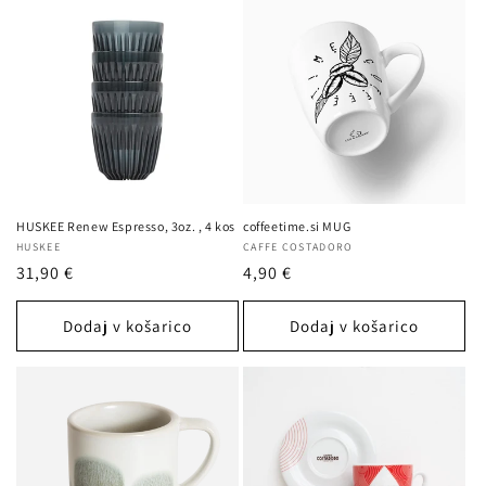
HUSKEE Renew Espresso, 3oz. , 4 kos
coffeetime.si MUG
Ponudnik:
HUSKEE
Ponudnik:
CAFFE COSTADORO
Redna
31,90 €
Redna
4,90 €
cena
cena
Dodaj v košarico
Dodaj v košarico