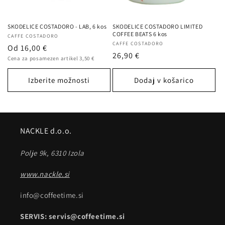
SKODELICE COSTADORO - LAB, 6 kos
SKODELICE COSTADORO LIMITED
COFFEE BEATS 6 kos
Ponudnik:
CAFFE COSTADORO
Ponudnik:
CAFFE COSTADORO
Redna
Od 16,00 €
Redna
26,90 €
Cena
cena
Cena za posamezen artikel 3,50 €
na
cena
enoto
Izberite možnosti
Dodaj v košarico
NACKLE d.o.o.
Polje 9k, 6310 Izola
www.nackle.si
info@coffeetime.si
SERVIS: servis@coffeetime.si