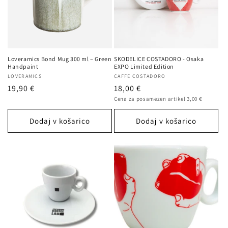
Loveramics Bond Mug 300 ml – Green
SKODELICE COSTADORO - Osaka
Handpaint
EXPO Limited Edition
Ponudnik:
LOVERAMICS
Ponudnik:
CAFFE COSTADORO
Redna
19,90 €
Redna
18,00 €
Cena
cena
cena
Cena za posamezen artikel 3,00 €
na
enoto
Dodaj v košarico
Dodaj v košarico