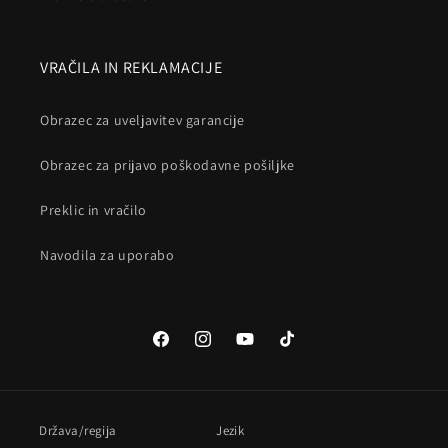
VRAČILA IN REKLAMACIJE
Obrazec za uveljavitev garancije
Obrazec za prijavo poškodavne pošiljke
Preklic in vračilo
Navodila za uporabo
Facebook
Instagram
YouTube
TikTok
Država/regija
Jezik