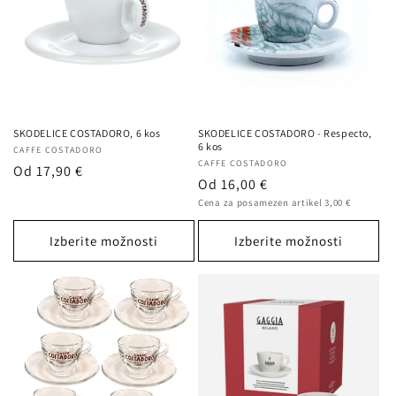
:
SKODELICE COSTADORO, 6 kos
SKODELICE COSTADORO - Respecto,
6 kos
Ponudnik:
CAFFE COSTADORO
Ponudnik:
CAFFE COSTADORO
Redna
Od 17,90 €
Redna
Od 16,00 €
cena
Cena
cena
Cena za posamezen artikel 3,00 €
na
enoto
Izberite možnosti
Izberite možnosti