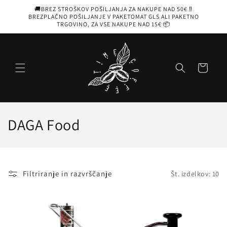
Preskoči
🚚BREZ STROŠKOV POŠILJANJA ZA NAKUPE NAD 50€ ‼️
na
BREZPLAČNO POŠILJANJE V PAKETOMAT GLS ALI PAKETNO
vsebino
TRGOVINO, ZA VSE NAKUPE NAD 15€ 📦
Košarica
Z
DAGA Food
b
i
Filtriranje in razvrščanje
Št. izdelkov: 10
r
k
a