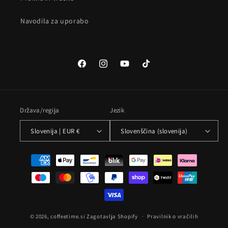
Navodila za uporabo
Facebook
Instagram
YouTube
TikTok
Država/regija
Jezik
Slovenija | EUR €
Slovenščina (slovenija)
Načini
plačila
© 2026,
coffeetime.si
Zagotavlja Shopify
Pravilnik o vračilih