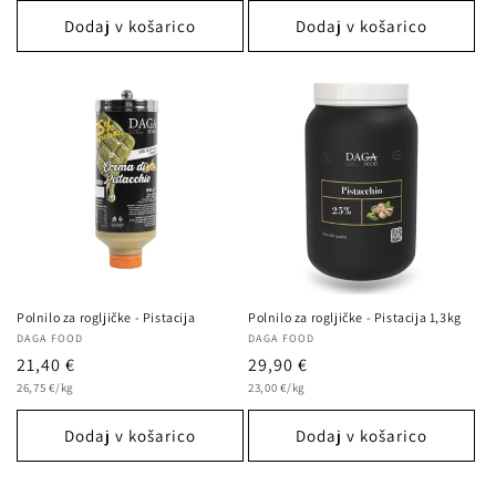
enoto
enoto
Dodaj v košarico
Dodaj v košarico
Polnilo za rogljičke - Pistacija
Polnilo za rogljičke - Pistacija 1,3kg
Ponudnik:
DAGA FOOD
Ponudnik:
DAGA FOOD
Redna
21,40 €
Redna
29,90 €
Cena
Cena
cena
26,75 €/kg
cena
23,00 €/kg
na
na
enoto
enoto
Dodaj v košarico
Dodaj v košarico