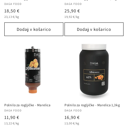
Ponudnik:
DAGA FOOD
Ponudnik:
DAGA FOOD
Redna
18,50 €
Redna
25,90 €
Cena
Cena
cena
23,13 €/kg
cena
19,92 €/kg
na
na
enoto
enoto
Dodaj v košarico
Dodaj v košarico
Polnilo za rogljičke - Marelica
Polnilo za rogljičke - Marelica 1,3kg
Ponudnik:
DAGA FOOD
Ponudnik:
DAGA FOOD
Redna
11,90 €
Redna
16,90 €
Cena
Cena
cena
13,22 €/kg
cena
13,00 €/kg
na
na