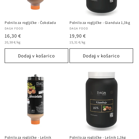
Polnilo za rogljičke - Čokolada
Polnilo za rogljičke - Gianduia 1,3kg
Ponudnik:
DAGA FOOD
Ponudnik:
DAGA FOOD
Redna
16,30 €
Redna
19,90 €
Cena
Cena
cena
20,38 €/kg
cena
15,31 €/kg
na
na
enoto
enoto
Dodaj v košarico
Dodaj v košarico
Polnilo za rogljičke - Lešnik
Polnilo za rogljičke - Lešnik 1,3kg