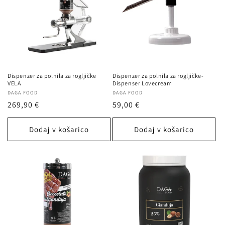
:
Dispenzer za polnila za rogljičke
Dispenzer za polnila za rogljičke-
VELA
Dispenser Lovecream
Ponudnik:
DAGA FOOD
Ponudnik:
DAGA FOOD
Redna
269,90 €
Redna
59,00 €
cena
cena
Dodaj v košarico
Dodaj v košarico