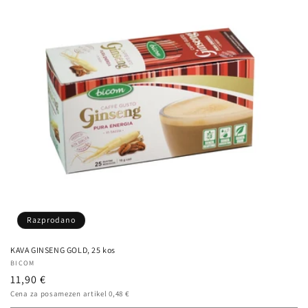
:
Razprodano
KAVA GINSENG GOLD, 25 kos
Ponudnik:
BICOM
Redna
11,90 €
Cena
cena
Cena za posamezen artikel 0,48 €
na