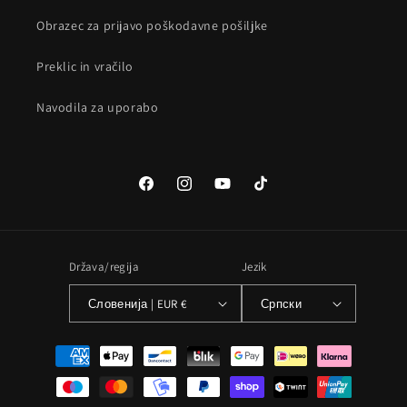
Obrazec za prijavo poškodavne pošiljke
Preklic in vračilo
Navodila za uporabo
Facebook
Instagram
YouTube
TikTok
Država/regija
Jezik
Словенија | EUR €
Српски
Načini
plačila