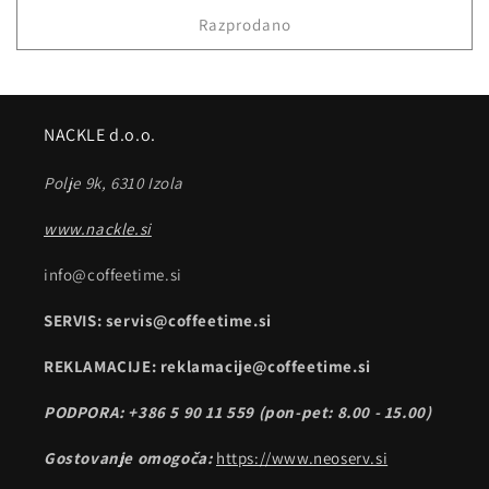
enoto
Razprodano
NACKLE d.o.o.
Polje 9k, 6310 Izola
www.nackle.si
info@coffeetime.si
SERVIS: servis@coffeetime.si
REKLAMACIJE: reklamacije@coffeetime.si
PODPORA: +386 5 90 11 559 (pon-pet: 8.00 - 15.00)
Gostovanje omogoča:
https://www.neoserv.si