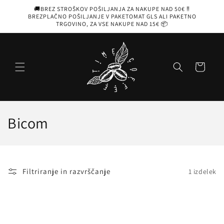
Preskoči
🚚BREZ STROŠKOV POŠILJANJA ZA NAKUPE NAD 50€ ‼️
na
BREZPLAČNO POŠILJANJE V PAKETOMAT GLS ALI PAKETNO
vsebino
TRGOVINO, ZA VSE NAKUPE NAD 15€ 📦
Košarica
Z
Bicom
b
i
Filtriranje in razvrščanje
1 izdelek
r
k
a