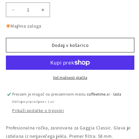
Pomanjšaš
Povečaj
količino
količino
za
za
Majhna zaloga
izdelek
izdelek
Ročka
Ročka
za
za
Dodaj v košarico
espresso
espresso
kavomat
kavomat
-
-
Gaggia
Gaggia
Več možnosti plačila
Prevzem je mogoč na prevzemnem mestu
coffeetime.si - Izola
Običajno pripravljeno v 1 uri
Prikaži podatke o trgovini
Profesionalna ročka, zasnovana za Gaggia Classic. Glava je
izdelana iz nerjavečega jekla. Premer filtra: 58 mm.