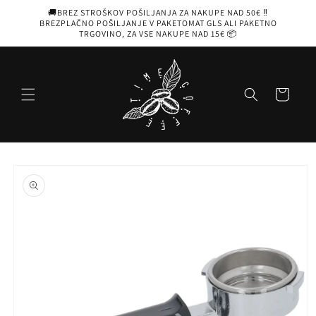
Preskoči
🚚BREZ STROŠKOV POŠILJANJA ZA NAKUPE NAD 50€ ‼️
na
BREZPLAČNO POŠILJANJE V PAKETOMAT GLS ALI PAKETNO
vsebino
TRGOVINO, ZA VSE NAKUPE NAD 15€ 📦
Košarica
Preskoči na
informacije
o izdelku