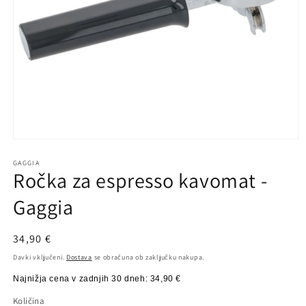
Predstavnostne
vsebine
1
GAGGIA
Ročka za espresso kavomat -
odprite
v
modalnem
Gaggia
načinu
Redna
34,90 €
cena
Davki vključeni.
Dostava
se obračuna ob zaključku nakupa.
Najnižja cena v zadnjih 30 dneh:
34,90 €
Količina
Količina