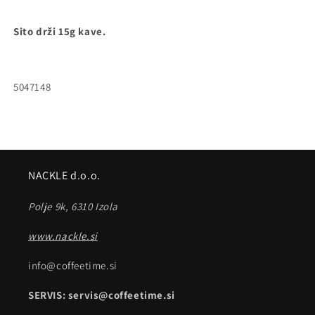
Sito drži 15g kave.
Inventarna
5047148
številka:
NACKLE d.o.o.
Polje 9k, 6310 Izola
www.nackle.si
info@coffeetime.si
SERVIS: servis@coffeetime.si