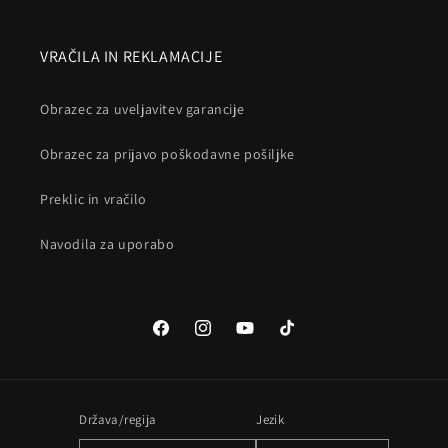
VRAČILA IN REKLAMACIJE
Obrazec za uveljavitev garancije
Obrazec za prijavo poškodavne pošiljke
Preklic in vračilo
Navodila za uporabo
Facebook
Instagram
YouTube
TikTok
Država/regija
Jezik